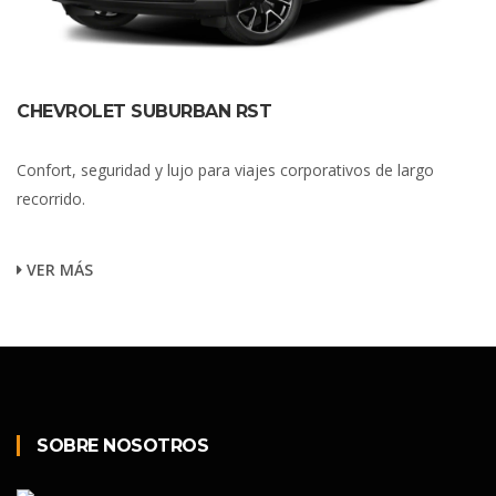
CHEVROLET SUBURBAN RST
Confort, seguridad y lujo para viajes corporativos de largo
recorrido.
VER MÁS
SOBRE NOSOTROS