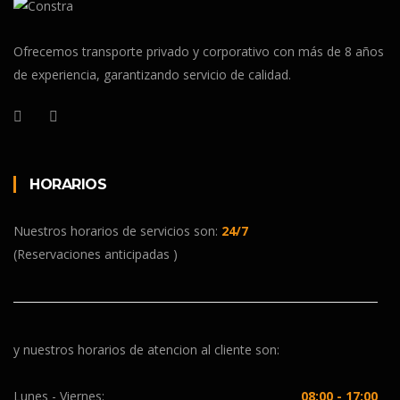
Ofrecemos transporte privado y corporativo con más de 8 años
de experiencia, garantizando servicio de calidad.
HORARIOS
Nuestros horarios de servicios son:
24/7
(Reservaciones anticipadas )
y nuestros horarios de atencion al cliente son:
Lunes - Viernes:
08:00 - 17:00