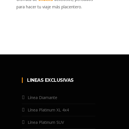
para hacer tu viaje más placentero.
LINEAS EXCLUSIVAS
Línea Diamante
Línea Platinum XL 4x4
Línea Platinum SUV